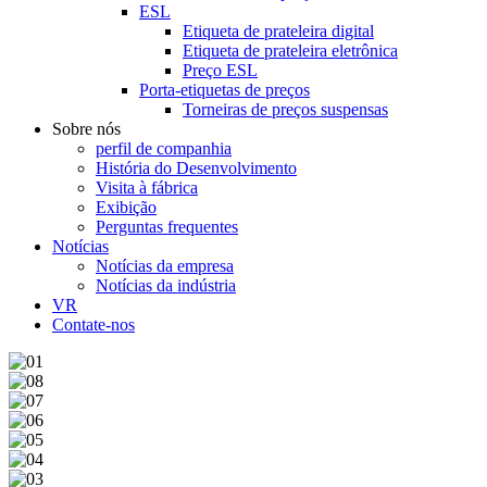
ESL
Etiqueta de prateleira digital
Etiqueta de prateleira eletrônica
Preço ESL
Porta-etiquetas de preços
Torneiras de preços suspensas
Sobre nós
perfil de companhia
História do Desenvolvimento
Visita à fábrica
Exibição
Perguntas frequentes
Notícias
Notícias da empresa
Notícias da indústria
VR
Contate-nos