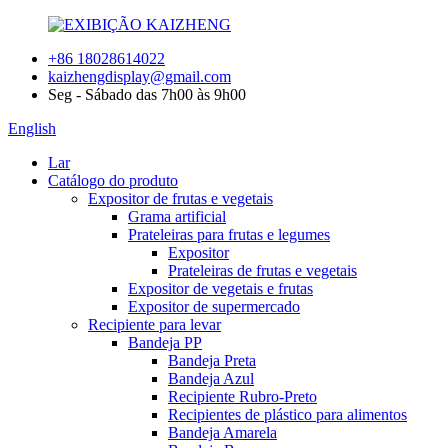
+86 18028614022
kaizhengdisplay@gmail.com
Seg - Sábado das 7h00 às 9h00
English
Lar
Catálogo do produto
Expositor de frutas e vegetais
Grama artificial
Prateleiras para frutas e legumes
Expositor
Prateleiras de frutas e vegetais
Expositor de vegetais e frutas
Expositor de supermercado
Recipiente para levar
Bandeja PP
Bandeja Preta
Bandeja Azul
Recipiente Rubro-Preto
Recipientes de plástico para alimentos
Bandeja Amarela