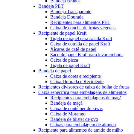
Bandeja Branca
Bandeja PET
Bandeja Transparente
Bandeja Dourada
Recipientes para alimentos PET
Caixa de concha de frutas vegetais
Recipiente de papel Kraft
Tigela de papel para salada Kraft
Caixa de comida de papel Kraft
Xícaras de café de papel
Saco de papel Kraft para levar embora
Caixa de pizza
Tigela de papel Kraft
Bandeja de papel
Caixa de cores e recipiente
Caixa Dourada e Recipiente
Recipientes divisores de caixa de bolha de frutas
Caixa específica para embalagens de alimentos
Recipientes para embalagens de maçã
Bandeja de maçã
Caixa de contêiner de kiwis
Caixa de Morango
Bandeja de blister de ovo
Caixas para embalagem de almoço
Recipiente para alimentos de amido de milho