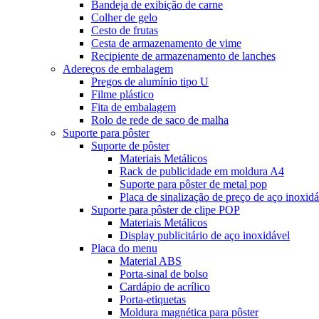
Bandeja de exibição de carne
Colher de gelo
Cesto de frutas
Cesta de armazenamento de vime
Recipiente de armazenamento de lanches
Adereços de embalagem
Pregos de alumínio tipo U
Filme plástico
Fita de embalagem
Rolo de rede de saco de malha
Suporte para pôster
Suporte de pôster
Materiais Metálicos
Rack de publicidade em moldura A4
Suporte para pôster de metal pop
Placa de sinalização de preço de aço inoxidá
Suporte para pôster de clipe POP
Materiais Metálicos
Display publicitário de aço inoxidável
Placa do menu
Material ABS
Porta-sinal de bolso
Cardápio de acrílico
Porta-etiquetas
Moldura magnética para pôster