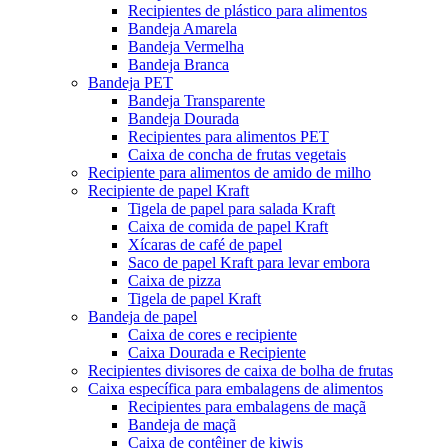
Recipientes de plástico para alimentos
Bandeja Amarela
Bandeja Vermelha
Bandeja Branca
Bandeja PET
Bandeja Transparente
Bandeja Dourada
Recipientes para alimentos PET
Caixa de concha de frutas vegetais
Recipiente para alimentos de amido de milho
Recipiente de papel Kraft
Tigela de papel para salada Kraft
Caixa de comida de papel Kraft
Xícaras de café de papel
Saco de papel Kraft para levar embora
Caixa de pizza
Tigela de papel Kraft
Bandeja de papel
Caixa de cores e recipiente
Caixa Dourada e Recipiente
Recipientes divisores de caixa de bolha de frutas
Caixa específica para embalagens de alimentos
Recipientes para embalagens de maçã
Bandeja de maçã
Caixa de contêiner de kiwis