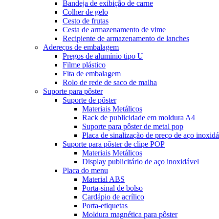
Bandeja de exibição de carne
Colher de gelo
Cesto de frutas
Cesta de armazenamento de vime
Recipiente de armazenamento de lanches
Adereços de embalagem
Pregos de alumínio tipo U
Filme plástico
Fita de embalagem
Rolo de rede de saco de malha
Suporte para pôster
Suporte de pôster
Materiais Metálicos
Rack de publicidade em moldura A4
Suporte para pôster de metal pop
Placa de sinalização de preço de aço inoxidá
Suporte para pôster de clipe POP
Materiais Metálicos
Display publicitário de aço inoxidável
Placa do menu
Material ABS
Porta-sinal de bolso
Cardápio de acrílico
Porta-etiquetas
Moldura magnética para pôster