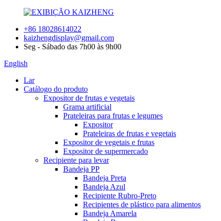
+86 18028614022
kaizhengdisplay@gmail.com
Seg - Sábado das 7h00 às 9h00
English
Lar
Catálogo do produto
Expositor de frutas e vegetais
Grama artificial
Prateleiras para frutas e legumes
Expositor
Prateleiras de frutas e vegetais
Expositor de vegetais e frutas
Expositor de supermercado
Recipiente para levar
Bandeja PP
Bandeja Preta
Bandeja Azul
Recipiente Rubro-Preto
Recipientes de plástico para alimentos
Bandeja Amarela