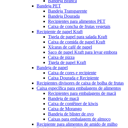
Bandeja Branca
Bandeja PET
Bandeja Transparente
Bandeja Dourada
Recipientes para alimentos PET
Caixa de concha de frutas vegetais
Recipiente de papel Kraft
Tigela de papel para salada Kraft
Caixa de comida de papel Kraft
Xícaras de café de papel
Saco de papel Kraft para levar embora
Caixa de pizza
Tigela de papel Kraft
Bandeja de papel
Caixa de cores e recipiente
Caixa Dourada e Recipiente
Recipientes divisores de caixa de bolha de frutas
Caixa específica para embalagens de alimentos
Recipientes para embalagens de maçã
Bandeja de maçã
Caixa de contêiner de kiwis
Caixa de Morango
Bandeja de blister de ovo
Caixas para embalagem de almoço
Recipiente para alimentos de amido de milho