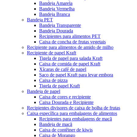
Bandeja Amarela
Bandeja Vermelha
Bandeja Branca
Bandeja PET
Bandeja Transparente
Bandeja Dourada
Recipientes para alimentos PET
Caixa de concha de frutas vegetais
Recipiente para alimentos de amido de milho
Recipiente de papel Kraft
Tigela de papel para salada Kraft
Caixa de comida de papel Kraft
Xícaras de café de papel
Saco de papel Kraft para levar embora
Caixa de pizza
Tigela de papel Kraft
Bandeja de papel
Caixa de cores e recipiente
Caixa Dourada e Recipiente
Recipientes divisores de caixa de bolha de frutas
Caixa específica para embalagens de alimentos
Recipientes para embalagens de maçã
Bandeja de maçã
Caixa de contêiner de kiwis
Caixa de Morango