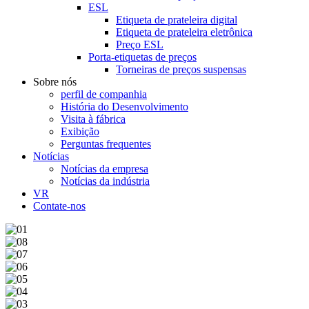
ESL
Etiqueta de prateleira digital
Etiqueta de prateleira eletrônica
Preço ESL
Porta-etiquetas de preços
Torneiras de preços suspensas
Sobre nós
perfil de companhia
História do Desenvolvimento
Visita à fábrica
Exibição
Perguntas frequentes
Notícias
Notícias da empresa
Notícias da indústria
VR
Contate-nos