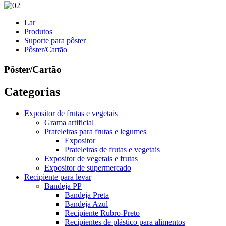
Lar
Produtos
Suporte para pôster
Pôster/Cartão
Pôster/Cartão
Categorias
Expositor de frutas e vegetais
Grama artificial
Prateleiras para frutas e legumes
Expositor
Prateleiras de frutas e vegetais
Expositor de vegetais e frutas
Expositor de supermercado
Recipiente para levar
Bandeja PP
Bandeja Preta
Bandeja Azul
Recipiente Rubro-Preto
Recipientes de plástico para alimentos