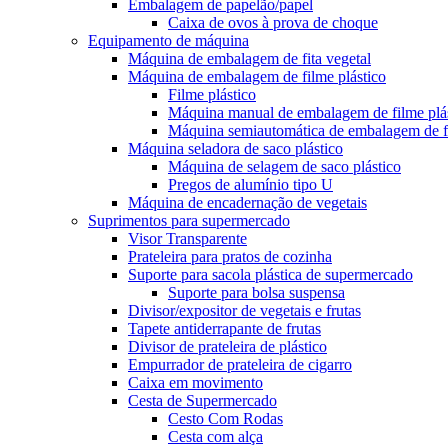
Embalagem de papelão/papel
Caixa de ovos à prova de choque
Equipamento de máquina
Máquina de embalagem de fita vegetal
Máquina de embalagem de filme plástico
Filme plástico
Máquina manual de embalagem de filme plá
Máquina semiautomática de embalagem de fi
Máquina seladora de saco plástico
Máquina de selagem de saco plástico
Pregos de alumínio tipo U
Máquina de encadernação de vegetais
Suprimentos para supermercado
Visor Transparente
Prateleira para pratos de cozinha
Suporte para sacola plástica de supermercado
Suporte para bolsa suspensa
Divisor/expositor de vegetais e frutas
Tapete antiderrapante de frutas
Divisor de prateleira de plástico
Empurrador de prateleira de cigarro
Caixa em movimento
Cesta de Supermercado
Cesto Com Rodas
Cesta com alça