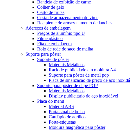
Bandeja de exibição de carne
Colher de gelo
Cesto de frutas
Cesta de armazenamento de vime
Recipiente de armazenamento de lanches
Adereços de embalagem
Pregos de alumínio tipo U
Filme plástico
Fita de embalagem
Rolo de rede de saco de malha
Suporte para pôster
Suporte de pôster
Materiais Metálicos
Rack de publicidade em moldura A4
Suporte para pôster de metal pop
Placa de sinalização de preço de aço inoxidá
Suporte para pôster de clipe POP
Materiais Metálicos
Display publicitário de aço inoxidável
Placa do menu
Material ABS
Porta-sinal de bolso
Cardápio de acrílico
Porta-etiquetas
Moldura magnética para pôster