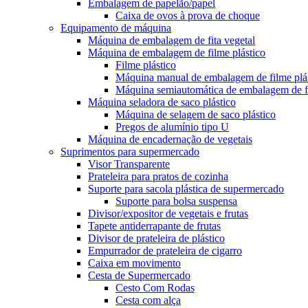
Embalagem de papelão/papel
Caixa de ovos à prova de choque
Equipamento de máquina
Máquina de embalagem de fita vegetal
Máquina de embalagem de filme plástico
Filme plástico
Máquina manual de embalagem de filme plá
Máquina semiautomática de embalagem de fi
Máquina seladora de saco plástico
Máquina de selagem de saco plástico
Pregos de alumínio tipo U
Máquina de encadernação de vegetais
Suprimentos para supermercado
Visor Transparente
Prateleira para pratos de cozinha
Suporte para sacola plástica de supermercado
Suporte para bolsa suspensa
Divisor/expositor de vegetais e frutas
Tapete antiderrapante de frutas
Divisor de prateleira de plástico
Empurrador de prateleira de cigarro
Caixa em movimento
Cesta de Supermercado
Cesto Com Rodas
Cesta com alça