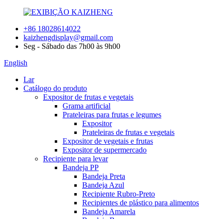
+86 18028614022
kaizhengdisplay@gmail.com
Seg - Sábado das 7h00 às 9h00
English
Lar
Catálogo do produto
Expositor de frutas e vegetais
Grama artificial
Prateleiras para frutas e legumes
Expositor
Prateleiras de frutas e vegetais
Expositor de vegetais e frutas
Expositor de supermercado
Recipiente para levar
Bandeja PP
Bandeja Preta
Bandeja Azul
Recipiente Rubro-Preto
Recipientes de plástico para alimentos
Bandeja Amarela