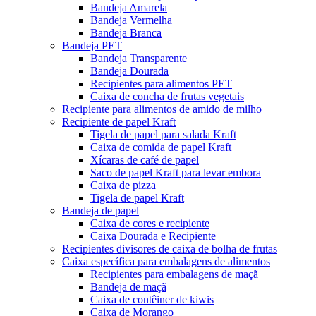
Bandeja Amarela
Bandeja Vermelha
Bandeja Branca
Bandeja PET
Bandeja Transparente
Bandeja Dourada
Recipientes para alimentos PET
Caixa de concha de frutas vegetais
Recipiente para alimentos de amido de milho
Recipiente de papel Kraft
Tigela de papel para salada Kraft
Caixa de comida de papel Kraft
Xícaras de café de papel
Saco de papel Kraft para levar embora
Caixa de pizza
Tigela de papel Kraft
Bandeja de papel
Caixa de cores e recipiente
Caixa Dourada e Recipiente
Recipientes divisores de caixa de bolha de frutas
Caixa específica para embalagens de alimentos
Recipientes para embalagens de maçã
Bandeja de maçã
Caixa de contêiner de kiwis
Caixa de Morango