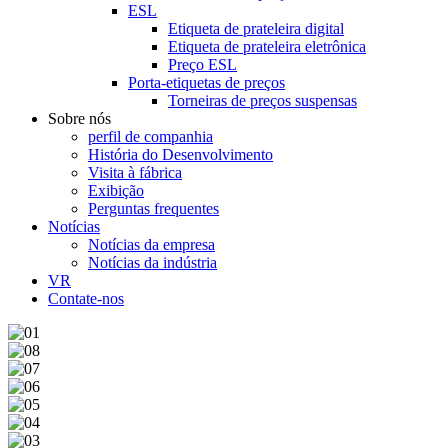
ESL
Etiqueta de prateleira digital
Etiqueta de prateleira eletrônica
Preço ESL
Porta-etiquetas de preços
Torneiras de preços suspensas
Sobre nós
perfil de companhia
História do Desenvolvimento
Visita à fábrica
Exibição
Perguntas frequentes
Notícias
Notícias da empresa
Notícias da indústria
VR
Contate-nos