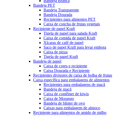
Bandeja Branca
Bandeja PET
Bandeja Transparente
Bandeja Dourada
Recipientes para alimentos PET
Caixa de concha de frutas vegetais
Recipiente de papel Kraft
Tigela de papel para salada Kraft
Caixa de comida de papel Kraft
Xícaras de café de papel
Saco de papel Kraft para levar embora
Caixa de pizza
Tigela de papel Kraft
Bandeja de papel
Caixa de cores e recipiente
Caixa Dourada e Recipiente
Recipientes divisores de caixa de bolha de frutas
Caixa específica para embalagens de alimentos
Recipientes para embalagens de maçã
Bandeja de maçã
Caixa de contêiner de kiwis
Caixa de Morango
Bandeja de blister de ovo
Caixas para embalagem de almoço
Recipiente para alimentos de amido de milho