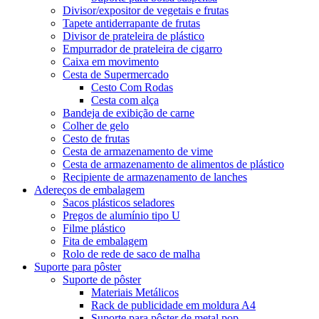
Divisor/expositor de vegetais e frutas
Tapete antiderrapante de frutas
Divisor de prateleira de plástico
Empurrador de prateleira de cigarro
Caixa em movimento
Cesta de Supermercado
Cesto Com Rodas
Cesta com alça
Bandeja de exibição de carne
Colher de gelo
Cesto de frutas
Cesta de armazenamento de vime
Cesta de armazenamento de alimentos de plástico
Recipiente de armazenamento de lanches
Adereços de embalagem
Sacos plásticos seladores
Pregos de alumínio tipo U
Filme plástico
Fita de embalagem
Rolo de rede de saco de malha
Suporte para pôster
Suporte de pôster
Materiais Metálicos
Rack de publicidade em moldura A4
Suporte para pôster de metal pop