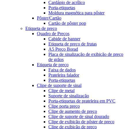
Cardápio de acrílico
Porta-etiquetas
Moldura magnética para pôster
Pôster/Cartão
Cartão de pôster pop
Etiqueta de preço
Quadro de Preços
Cabide de banner
Etiqueta de preço de frutas
A5 Preço Borad
Placa de sinalização de exibição de preço
de grãos
Etiqueta de preço
Faixa de dados
Prateleira falador
Porta-etiquetas
Clipe de suporte de sinal
Clipe de metal
Suporte de sinalização
Porta-etiquetas de prateleira em PVC
Clipe porta preço
Clipe de aumento de preço
Clipe de suporte de sinal dourado
Clipe de exibição de pôster de preço
Clipe de exibição de preço