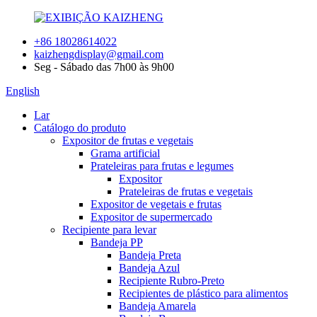
+86 18028614022
kaizhengdisplay@gmail.com
Seg - Sábado das 7h00 às 9h00
English
Lar
Catálogo do produto
Expositor de frutas e vegetais
Grama artificial
Prateleiras para frutas e legumes
Expositor
Prateleiras de frutas e vegetais
Expositor de vegetais e frutas
Expositor de supermercado
Recipiente para levar
Bandeja PP
Bandeja Preta
Bandeja Azul
Recipiente Rubro-Preto
Recipientes de plástico para alimentos
Bandeja Amarela