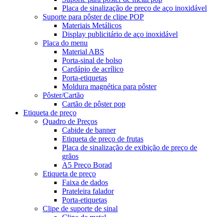
Placa de sinalização de preço de aço inoxidável
Suporte para pôster de clipe POP
Materiais Metálicos
Display publicitário de aço inoxidável
Placa do menu
Material ABS
Porta-sinal de bolso
Cardápio de acrílico
Porta-etiquetas
Moldura magnética para pôster
Pôster/Cartão
Cartão de pôster pop
Etiqueta de preço
Quadro de Preços
Cabide de banner
Etiqueta de preço de frutas
Placa de sinalização de exibição de preço de
grãos
A5 Preço Borad
Etiqueta de preço
Faixa de dados
Prateleira falador
Porta-etiquetas
Clipe de suporte de sinal