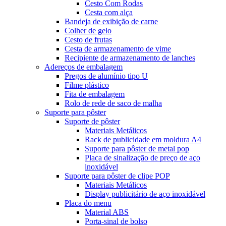
Cesto Com Rodas
Cesta com alça
Bandeja de exibição de carne
Colher de gelo
Cesto de frutas
Cesta de armazenamento de vime
Recipiente de armazenamento de lanches
Adereços de embalagem
Pregos de alumínio tipo U
Filme plástico
Fita de embalagem
Rolo de rede de saco de malha
Suporte para pôster
Suporte de pôster
Materiais Metálicos
Rack de publicidade em moldura A4
Suporte para pôster de metal pop
Placa de sinalização de preço de aço
inoxidável
Suporte para pôster de clipe POP
Materiais Metálicos
Display publicitário de aço inoxidável
Placa do menu
Material ABS
Porta-sinal de bolso