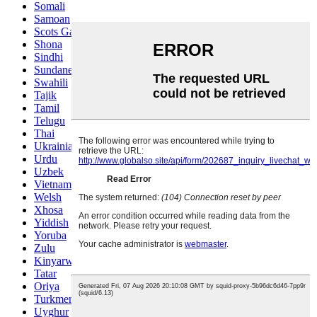
Somali
Samoan
Scots Gaelic
Shona
Sindhi
Sundanese
Swahili
Tajik
Tamil
Telugu
Thai
Ukrainian
Urdu
Uzbek
Vietnamese
Welsh
Xhosa
Yiddish
Yoruba
Zulu
Kinyarwanda
Tatar
Oriya
Turkmen
Uyghur