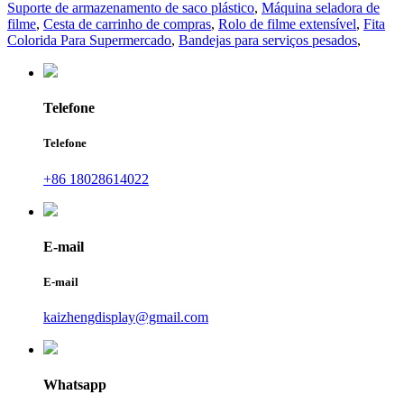
Suporte de armazenamento de saco plástico
,
Máquina seladora de
filme
,
Cesta de carrinho de compras
,
Rolo de filme extensível
,
Fita
Colorida Para Supermercado
,
Bandejas para serviços pesados
,
Telefone
Telefone
+86 18028614022
E-mail
E-mail
kaizhengdisplay@gmail.com
Whatsapp