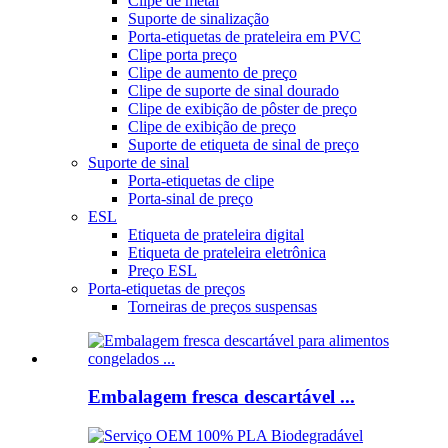
Clipe de metal
Suporte de sinalização
Porta-etiquetas de prateleira em PVC
Clipe porta preço
Clipe de aumento de preço
Clipe de suporte de sinal dourado
Clipe de exibição de pôster de preço
Clipe de exibição de preço
Suporte de etiqueta de sinal de preço
Suporte de sinal
Porta-etiquetas de clipe
Porta-sinal de preço
ESL
Etiqueta de prateleira digital
Etiqueta de prateleira eletrônica
Preço ESL
Porta-etiquetas de preços
Torneiras de preços suspensas
Embalagem fresca descartável ...