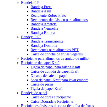
Bandeja PP
Bandeja Preta
Bandeja Azul
Recipiente Rubro-Preto
Recipientes de plástico para alimentos
Bandeja Amarela
Bandeja Vermelha
Bandeja Branca
Bandeja PET
Bandeja Transparente
Bandeja Dourada
Recipientes para alimentos PET
Caixa de concha de frutas vegetais
Recipiente para alimentos de amido de milho
Recipiente de papel Kraft
Tigela de papel para salada Kraft
Caixa de comida de papel Kraft
Xícaras de café de papel
Saco de papel Kraft para levar embora
Caixa de pizza
Tigela de papel Kraft
Bandeja de papel
Caixa de cores e recipiente
Caixa Dourada e Recipiente
Recipientes divisores de caixa de bolha de frutas