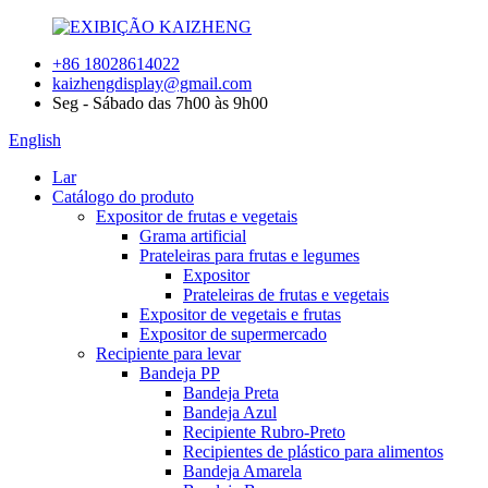
+86 18028614022
kaizhengdisplay@gmail.com
Seg - Sábado das 7h00 às 9h00
English
Lar
Catálogo do produto
Expositor de frutas e vegetais
Grama artificial
Prateleiras para frutas e legumes
Expositor
Prateleiras de frutas e vegetais
Expositor de vegetais e frutas
Expositor de supermercado
Recipiente para levar
Bandeja PP
Bandeja Preta
Bandeja Azul
Recipiente Rubro-Preto
Recipientes de plástico para alimentos
Bandeja Amarela