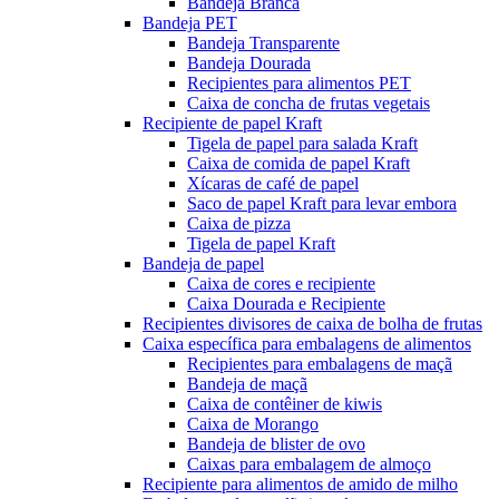
Bandeja Branca
Bandeja PET
Bandeja Transparente
Bandeja Dourada
Recipientes para alimentos PET
Caixa de concha de frutas vegetais
Recipiente de papel Kraft
Tigela de papel para salada Kraft
Caixa de comida de papel Kraft
Xícaras de café de papel
Saco de papel Kraft para levar embora
Caixa de pizza
Tigela de papel Kraft
Bandeja de papel
Caixa de cores e recipiente
Caixa Dourada e Recipiente
Recipientes divisores de caixa de bolha de frutas
Caixa específica para embalagens de alimentos
Recipientes para embalagens de maçã
Bandeja de maçã
Caixa de contêiner de kiwis
Caixa de Morango
Bandeja de blister de ovo
Caixas para embalagem de almoço
Recipiente para alimentos de amido de milho