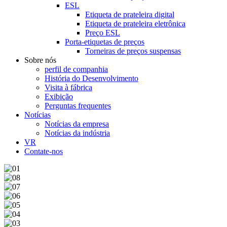
ESL
Etiqueta de prateleira digital
Etiqueta de prateleira eletrônica
Preço ESL
Porta-etiquetas de preços
Torneiras de preços suspensas
Sobre nós
perfil de companhia
História do Desenvolvimento
Visita à fábrica
Exibição
Perguntas frequentes
Notícias
Notícias da empresa
Notícias da indústria
VR
Contate-nos