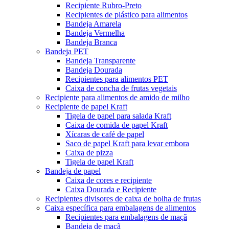
Recipiente Rubro-Preto
Recipientes de plástico para alimentos
Bandeja Amarela
Bandeja Vermelha
Bandeja Branca
Bandeja PET
Bandeja Transparente
Bandeja Dourada
Recipientes para alimentos PET
Caixa de concha de frutas vegetais
Recipiente para alimentos de amido de milho
Recipiente de papel Kraft
Tigela de papel para salada Kraft
Caixa de comida de papel Kraft
Xícaras de café de papel
Saco de papel Kraft para levar embora
Caixa de pizza
Tigela de papel Kraft
Bandeja de papel
Caixa de cores e recipiente
Caixa Dourada e Recipiente
Recipientes divisores de caixa de bolha de frutas
Caixa específica para embalagens de alimentos
Recipientes para embalagens de maçã
Bandeja de maçã