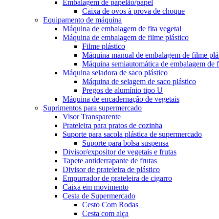
Embalagem de papelão/papel
Caixa de ovos à prova de choque
Equipamento de máquina
Máquina de embalagem de fita vegetal
Máquina de embalagem de filme plástico
Filme plástico
Máquina manual de embalagem de filme plá
Máquina semiautomática de embalagem de fi
Máquina seladora de saco plástico
Máquina de selagem de saco plástico
Pregos de alumínio tipo U
Máquina de encadernação de vegetais
Suprimentos para supermercado
Visor Transparente
Prateleira para pratos de cozinha
Suporte para sacola plástica de supermercado
Suporte para bolsa suspensa
Divisor/expositor de vegetais e frutas
Tapete antiderrapante de frutas
Divisor de prateleira de plástico
Empurrador de prateleira de cigarro
Caixa em movimento
Cesta de Supermercado
Cesto Com Rodas
Cesta com alça