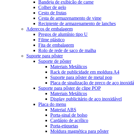
Bandeja de exibição de carne
Colher de gelo
Cesto de frutas
Cesta de armazenamento de vime
Recipiente de armazenamento de lanches
Adereços de embalagem
Pregos de alumínio tipo U
Filme plástico
Fita de embalagem
Rolo de rede de saco de malha
Suporte para pôster
Suporte de pôster
Materiais Metálicos
Rack de publicidade em moldura A4
Suporte para pôster de metal pop
Placa de sinalização de preço de aço inoxidá
Suporte para pôster de clipe POP
Materiais Metálicos
Display publicitário de aço inoxidável
Placa do menu
Material ABS
Porta-sinal de bolso
Cardápio de acrílico
Porta-etiquetas
Moldura magnética para pôster