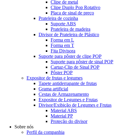
Clipe de metal
Clipe Duplo Pop Rotativo
Placa de sinal de preço
Prateleira de cozinha
Suporte ABS
Prateleira de madeira
Divisor de Prateleira de Plástico
Forma em L
Forma em T
Fita Divisora
Suporte para pôster de clipe POP
Suporte para pôster de sinal POP
Cartaz-Clip de Sinal POP
Pôster POP
Expositor de frutas e legumes
Tapete antiderrapante de frutas
Grama artificial
Cestas de Armazenamento
Expositor de Legumes e Frutas
Divisor/Exibição de Legumes e Frutas
Material ABS
Material PP
Proteção do divisor
Sobre nós
Perfil da companhia