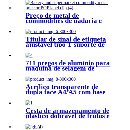
Preço de metal de
commodities de padaria e
supermercado ou clipe de
etiqueta POP
Titular de sinal de etiqueta
ajustável tipo T suporte de
cartaz de preço de promoção
de metal
711 pregos de alumínio para
máquina de selagem de
supermercado
Acrílico transparente de
dupla face A4/A5 com base
para balcão de mesa suporte
para placa de cartaz suporte
de exibição de menu
Cesta de armazenamento de
plástico dobrável de frutas e
vegetais disponível no
mercado de supermercado