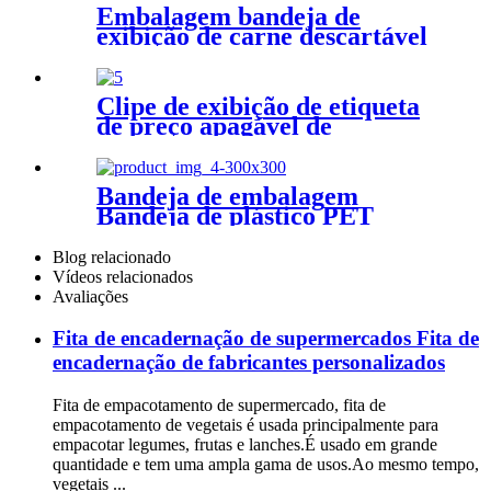
Embalagem bandeja de
exibição de carne descartável
blister embalagem de
alimentos embalagem de
alimentos poliestireno
Clipe de exibição de etiqueta
congelado plástico 0,1 mm ~
de preço apagável de
0,3 mm ecologicamente
publicidade promocional
correto
Bandeja de embalagem
Bandeja de plástico PET
transparente blister
Blog relacionado
Vídeos relacionados
Avaliações
Fita de encadernação de supermercados Fita de
encadernação de fabricantes personalizados
Fita de empacotamento de supermercado, fita de
empacotamento de vegetais é usada principalmente para
empacotar legumes, frutas e lanches.É usado em grande
quantidade e tem uma ampla gama de usos.Ao mesmo tempo,
vegetais ...