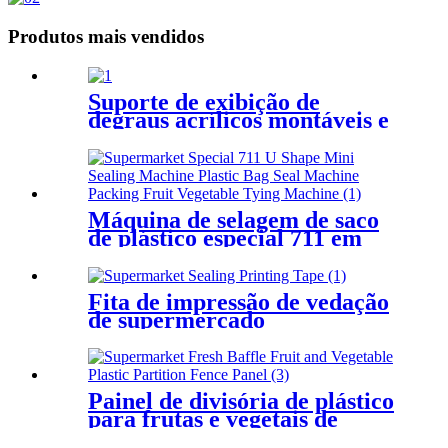
Produtos mais vendidos
Suporte de exibição de
degraus acrílicos montáveis ​​e
destacáveis ​​para o freezer do
armário de cortina de ar,
suporte de exibição de unhas
de salão
Máquina de selagem de saco
de plástico especial 711 em
forma de U para
supermercado, máquina de
embalagem de frutas e
Fita de impressão de vedação
vegetais, máquina de
de supermercado
amarração
Painel de divisória de plástico
para frutas e vegetais de
supermercado fresco