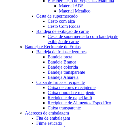
Encadernação de Vegetais - Máquina
Material ABS
Material Metálico
Cesta de supermercado
Cesto com alça
Cesto Com Rodas
Bandeja de exibição de carne
Cesta de supermercado com bandeja de
exibição de carne
Bandeja e Recipiente de Frutas
Bandeja de frutas e legumes
Bandeja preta
Bandeja Branca
Bandeja colorida
Bandeja transparente
Bandeja Amarela
Caixa de frutas e recipiente
Caixa de cores e recipiente
Caixa dourada e recipiente
Recipiente de papel kraft
Recipiente de Alimentos Específico
Caixa transparente
Adereços de embalagem
Fita de embalagem
Filme esticado