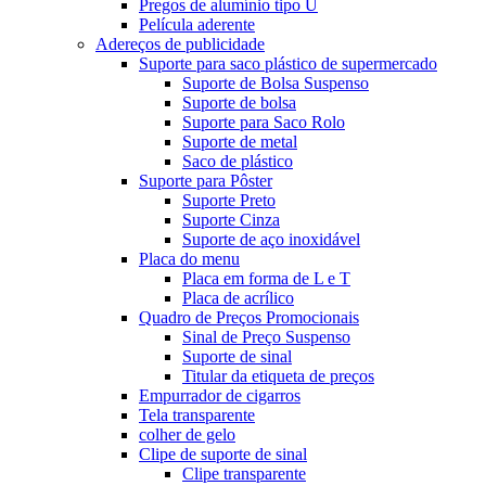
Pregos de alumínio tipo U
Película aderente
Adereços de publicidade
Suporte para saco plástico de supermercado
Suporte de Bolsa Suspenso
Suporte de bolsa
Suporte para Saco Rolo
Suporte de metal
Saco de plástico
Suporte para Pôster
Suporte Preto
Suporte Cinza
Suporte de aço inoxidável
Placa do menu
Placa em forma de L e T
Placa de acrílico
Quadro de Preços Promocionais
Sinal de Preço Suspenso
Suporte de sinal
Titular da etiqueta de preços
Empurrador de cigarros
Tela transparente
colher de gelo
Clipe de suporte de sinal
Clipe transparente