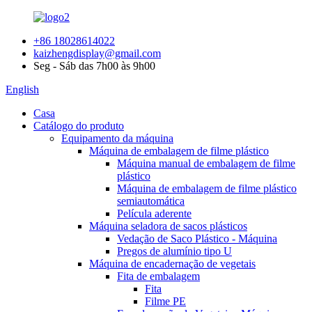
+86 18028614022
kaizhengdisplay@gmail.com
Seg - Sáb das 7h00 às 9h00
English
Casa
Catálogo do produto
Equipamento da máquina
Máquina de embalagem de filme plástico
Máquina manual de embalagem de filme
plástico
Máquina de embalagem de filme plástico
semiautomática
Película aderente
Máquina seladora de sacos plásticos
Vedação de Saco Plástico - Máquina
Pregos de alumínio tipo U
Máquina de encadernação de vegetais
Fita de embalagem
Fita
Filme PE