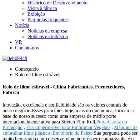
Histórico de Desenvolvimento
Visita à fábrica
Exibição
Perguntas frequentes
Notícia
Notícias da empresa
Notícias da indústria
VR
Contate-nos
Começando
Rolo de filme estirável
Rolo de filme estirável - China Fabricantes, Fornecedores,
Fábrica
Inovação, excelência e confiabilidade são os valores centrais do
nosso negócio.Esses princípios hoje, mais do que nunca, formam a
base do nosso sucesso como uma empresa de médio porte
internacionalmente ativa para Stretch Film Roll,
Porta-Cartaz da
Promoção
,
Fita Impermeável para Embrulhar Vegetais
,
Máquina de
embrulhar filme plástico
,
Envoltório de Palete
.Sua pergunta pode ser
muito bem-vinda e um desenvolvimento próspero ganha-ganha é o