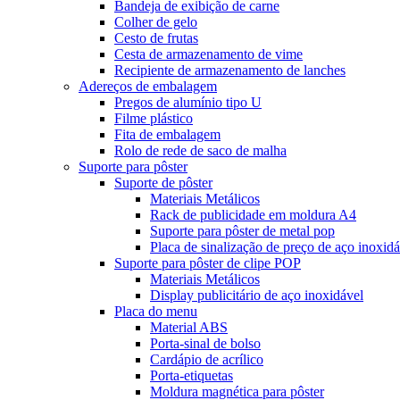
Bandeja de exibição de carne
Colher de gelo
Cesto de frutas
Cesta de armazenamento de vime
Recipiente de armazenamento de lanches
Adereços de embalagem
Pregos de alumínio tipo U
Filme plástico
Fita de embalagem
Rolo de rede de saco de malha
Suporte para pôster
Suporte de pôster
Materiais Metálicos
Rack de publicidade em moldura A4
Suporte para pôster de metal pop
Placa de sinalização de preço de aço inoxidá
Suporte para pôster de clipe POP
Materiais Metálicos
Display publicitário de aço inoxidável
Placa do menu
Material ABS
Porta-sinal de bolso
Cardápio de acrílico
Porta-etiquetas
Moldura magnética para pôster