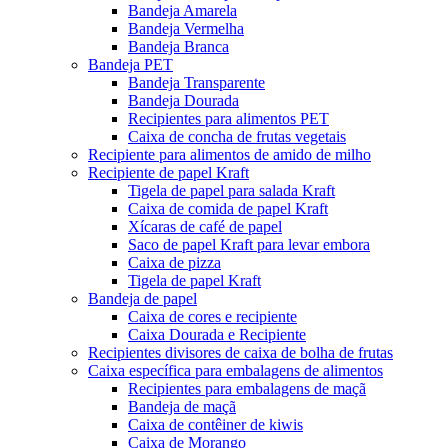
Bandeja Amarela
Bandeja Vermelha
Bandeja Branca
Bandeja PET
Bandeja Transparente
Bandeja Dourada
Recipientes para alimentos PET
Caixa de concha de frutas vegetais
Recipiente para alimentos de amido de milho
Recipiente de papel Kraft
Tigela de papel para salada Kraft
Caixa de comida de papel Kraft
Xícaras de café de papel
Saco de papel Kraft para levar embora
Caixa de pizza
Tigela de papel Kraft
Bandeja de papel
Caixa de cores e recipiente
Caixa Dourada e Recipiente
Recipientes divisores de caixa de bolha de frutas
Caixa específica para embalagens de alimentos
Recipientes para embalagens de maçã
Bandeja de maçã
Caixa de contêiner de kiwis
Caixa de Morango