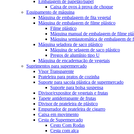
Embalagem de papelão/papel
Caixa de ovos à prova de choque
Equipamento de máquina
Máquina de embalagem de fita vegetal
Máquina de embalagem de filme plástico
Filme plástico
Máquina manual de embalagem de filme plá
Máquina semiautomática de embalagem de fi
Máquina seladora de saco plástico
Máquina de selagem de saco plástico
Pregos de alumínio tipo U
Máquina de encadernação de vegetais
Suprimentos para supermercado
Visor Transparente
Prateleira para pratos de cozinha
Suporte para sacola plástica de supermercado
Suporte para bolsa suspensa
Divisor/expositor de vegetais e frutas
Tapete antiderrapante de frutas
Divisor de prateleira de plástico
Empurrador de prateleira de cigarro
Caixa em movimento
Cesta de Supermercado
Cesto Com Rodas
Cesta com alça