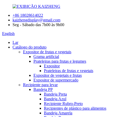
+86 18028614022
kaizhengdisplay@gmail.com
Seg - Sábado das 7h00 às 9h00
English
Lar
Catálogo do produto
Expositor de frutas e vegetais
Grama artificial
Prateleiras para frutas e legumes
Expositor
Prateleiras de frutas e vegetais
Expositor de vegetais e frutas
Expositor de supermercado
Recipiente para levar
Bandeja PP
Bandeja Preta
Bandeja Azul
Recipiente Rubro-Preto
Recipientes de plástico para alimentos
Bandeja Amarela