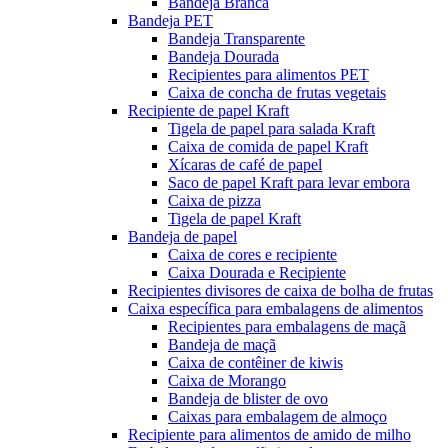
Bandeja Branca
Bandeja PET
Bandeja Transparente
Bandeja Dourada
Recipientes para alimentos PET
Caixa de concha de frutas vegetais
Recipiente de papel Kraft
Tigela de papel para salada Kraft
Caixa de comida de papel Kraft
Xícaras de café de papel
Saco de papel Kraft para levar embora
Caixa de pizza
Tigela de papel Kraft
Bandeja de papel
Caixa de cores e recipiente
Caixa Dourada e Recipiente
Recipientes divisores de caixa de bolha de frutas
Caixa específica para embalagens de alimentos
Recipientes para embalagens de maçã
Bandeja de maçã
Caixa de contêiner de kiwis
Caixa de Morango
Bandeja de blister de ovo
Caixas para embalagem de almoço
Recipiente para alimentos de amido de milho