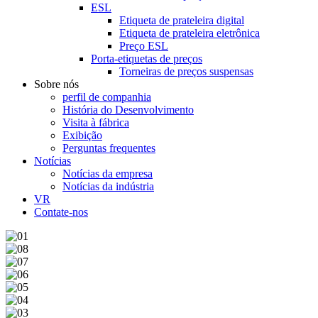
ESL
Etiqueta de prateleira digital
Etiqueta de prateleira eletrônica
Preço ESL
Porta-etiquetas de preços
Torneiras de preços suspensas
Sobre nós
perfil de companhia
História do Desenvolvimento
Visita à fábrica
Exibição
Perguntas frequentes
Notícias
Notícias da empresa
Notícias da indústria
VR
Contate-nos